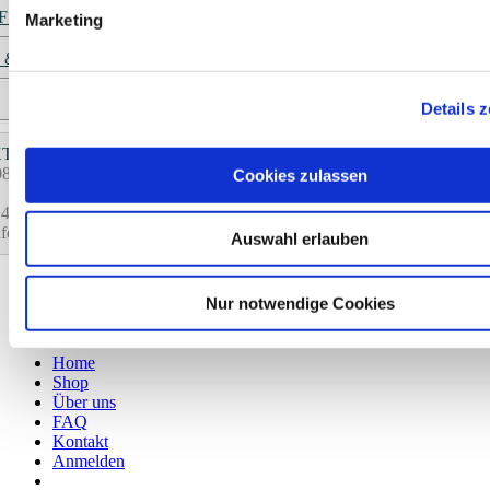
FSRECHT
Marketing
 & ZAHLUNG
Details 
T:
08.00-16.00 Uhr)
Cookies zulassen
49 (0)5341-44509
fo@meinerlei-fashion.de
Auswahl erlauben
Copyright 2026 ©
meinerlei®
Nur notwendige Cookies
Home
Shop
Über uns
FAQ
Kontakt
Anmelden