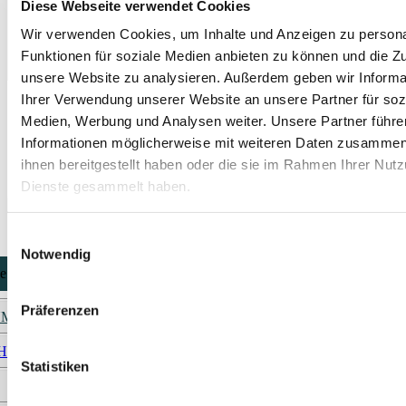
Diese Webseite verwendet Cookies
Wir verwenden Cookies, um Inhalte und Anzeigen zu persona
Funktionen für soziale Medien anbieten zu können und die Zug
unsere Website zu analysieren. Außerdem geben wir Informa
Ihrer Verwendung unserer Website an unsere Partner für soz
Mit dem Klick auf "Retoure beantragen" akzeptierst du die
Medien, Werbung und Analysen weiter. Unsere Partner führe
Datenschutzerkläung und bist mit der Verarbeitung und
Speicherung deiner Daten einverstanden.
Informationen möglicherweise mit weiteren Daten zusammen,
ihnen bereitgestellt haben oder die sie im Rahmen Ihrer Nut
Dienste gesammelt haben.
Einwilligungsauswahl
Notwendig
Präferenzen
UM
HUTZ
Statistiken