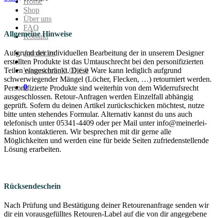
Home
Shop
Über uns
FAQ
Allgemeine Hinweise
Kontakt
Anmelden
Aufgrund der individuellen Bearbeitung der in unserem Designer
erstellten Produkte ist das Umtauschrecht bei den personifizierten
Warenkorb /
0,00
€
0
Teilen eingeschränkt. Diese Ware kann lediglich aufgrund
schwerwiegender Mängel (Löcher, Flecken, …) retourniert werden.
0
Personifizierte Produkte sind weiterhin von dem Widerrufsrecht
ausgeschlossen. Retour-Anfragen werden Einzelfall abhängig
geprüft. Sofern du deinen Artikel zurückschicken möchtest, nutze
bitte unten stehendes Formular. Alternativ kannst du uns auch
telefonisch unter 05341-4409 oder per Mail unter info@meinerlei-
fashion kontaktieren. Wir besprechen mit dir gerne alle
Möglichkeiten und werden eine für beide Seiten zufriedenstellende
Lösung erarbeiten.
Rücksendeschein
Nach Prüfung und Bestätigung deiner Retourenanfrage senden wir
dir ein vorausgefülltes Retouren-Label auf die von dir angegebene