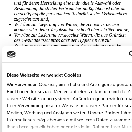
und für deren Herstellung eine individuelle Auswahl oder
Bestimmung durch den Verbraucher maßgeblich ist oder die
eindeutig auf die persönlichen Bedürfnisse des Verbrauchers
zugeschnitten sind,
Verträge zur Lieferung von Waren, die schnell verderben
können oder deren Verfallsdatum schnell überschritten würde,
Verträge zur Lieferung versiegelter Waren, die aus Gründen
des Gesundheitsschutzes oder der Hygiene nicht zur
Rückgabe geeignet sind, wenn ihre Versiegelung nach der
Lieferung entfernt wurde,
Verträge zur Lieferung von Waren, wenn diese nach der
Lieferung auf Grund ihrer Beschaffenheit untrennbar mit
anderen Gütern vermischt wurden,
Verträge zur Lieferung von Ton- oder Videoaufnahmen oder
Diese Webseite verwendet Cookies
Computersoftware in einer versiegelten Packung, wenn die
Versiegelung nach der Lieferung entfernt wurde,
Wir verwenden Cookies, um Inhalte und Anzeigen zu persona
Verträge zur Lieferung von Zeitungen, Zeitschriften oder
Funktionen für soziale Medien anbieten zu können und die Zug
Illustrierten mit Ausnahme von Abonnement-Verträgen,
unsere Website zu analysieren. Außerdem geben wir Informa
Verträge zur Erbringung von Dienstleistungen in den
Bereichen Beherbergung zu anderen Zwecken als zu
Ihrer Verwendung unserer Website an unsere Partner für soz
Wohnzwecken, Beförderung von Waren,
Medien, Werbung und Analysen weiter. Unsere Partner führe
Kraftfahrzeugvermietung, Lieferung von Speisen und
Informationen möglicherweise mit weiteren Daten zusammen,
Getränken sowie zur Erbringung weiterer Dienstleistungen
im Zusammenhang mit Freizeitbetätigungen, wenn der
ihnen bereitgestellt haben oder die sie im Rahmen Ihrer Nut
Vertrag für die Erbringung einen spezifischen Termin oder