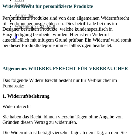
Kontakt
Widerrufsrecht für personifizierte Produkte
Anmelden
Personifizierte Produkte sind von dem allgemeinen Widerrufsrecht
für Verbraucher ausgeschlossen. Dies betrifft alle bei uns im
Warenkorb /
0,00
€
0
Designer bestellten Produkte, welche kundenspezifisch in
Einzelfertigung bearbeitet wurden. Hier ist ein Widerruf
0
ausschließlich mit triftigem Grund prüfbar. Ein Widerruf wird somit
bei dieser Produktkategorie immer fallbezogen bearbeitet.
Allgemeines WIDERRUFSRECHT FÜR VERBRAUCHER
Das folgende Widerrufsrecht besteht nur für Verbraucher im
Fernabsatz:
1. Widerrufsbelehrung
Widerrufsrecht
Sie haben das Recht, binnen vierzehn Tagen ohne Angabe von
Gründen diesen Vertrag zu widerrufen.
Die Widerrufsfrist beträgt vierzehn Tage ab dem Tag, an dem Sie