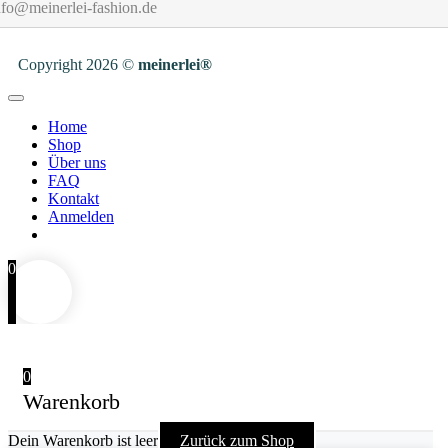
fo@meinerlei-fashion.de
Copyright 2026 ©
meinerlei®
Home
Shop
Über uns
FAQ
Kontakt
Anmelden
0
0
Warenkorb
Dein Warenkorb ist leer
Zurück zum Shop