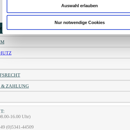
Auswahl erlauben
„Datum“
Nur notwendige Cookies
UM
HUTZ
FSRECHT
 & ZAHLUNG
T:
08.00-16.00 Uhr)
49 (0)5341-44509