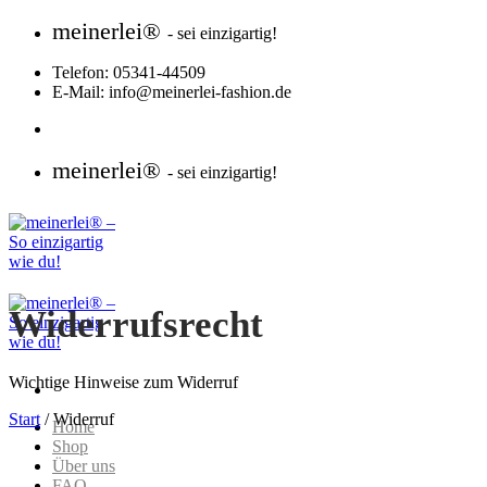
Zum
meinerlei®
- sei einzigartig!
Inhalt
springen
Telefon: 05341-44509
E-Mail: info@meinerlei-fashion.de
meinerlei®
- sei einzigartig!
Widerrufsrecht
Wichtige Hinweise zum Widerruf
Start
/
Widerruf
Home
Shop
Über uns
FAQ