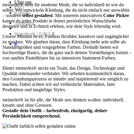
Über uns
meinerlei® steht für moderne Mode, die so individuell ist wie du
FAQ
selbst. Wir entwickeln Kleidung, die du nicht einfach nur auswählst
Kontakt
– sondern
selbst gestaltest
. Mit unserem innovativen
Color Picker
kannst du jedes Produkt in deiner persönlichen Wunschfarbe
Anmelden
designen und in Echtzeit erleben, wie dein Style lebendig wird.
Warenkorb /
0,00
€
0
Unsere Mission ist es, Fashion flexibler, kreativer und zugänglicher
zu machen. Wir glauben daran, dass Kleidung mehr sein sollte als
0
Standardgrößen und vorgegebene Farben. Deshalb bieten wir
hochwertige Basics, die du ganz nach deinen Vorstellungen formst –
von sanften Pastelltönen bis zu intensiven Statement-Farben.
Hinter meinerlei® steckt ein Team, das Design, Technologie und
Qualität miteinander verbindet. Wir arbeiten kontinuierlich daran,
den Gestaltungsprozess so intuitiv und inspirierend wie möglich zu
machen. Dabei achten wir auf verlässliche Materialien, faire
Produktion und langlebige Styles.
meinerlei® ist für alle, die Mode neu denken wollen: individuell,
kreativ und ohne Grenzen.
Gestalte dein Outfit – farbenfroh, einzigartig, deiner
Persönlichkeit entsprechend.